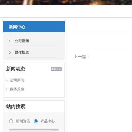
新闻中心
公司新闻
媒体报道
上一篇：
Fatal error
: Uncaught exceptio
新闻动态
message 'SQLSTATE[42000]: Sy
公司新闻
violation: 1064 You have an err
媒体报道
check the manual that corres
server version for the right syn
by articleId ASC limit 0,1' at line
站内搜索
D:\phpstudy_pro_2026\WWW\yd_
新闻资讯
产品中心
Stack trace: #0
D:\phpstudy_pro_2026\WWW\yd_