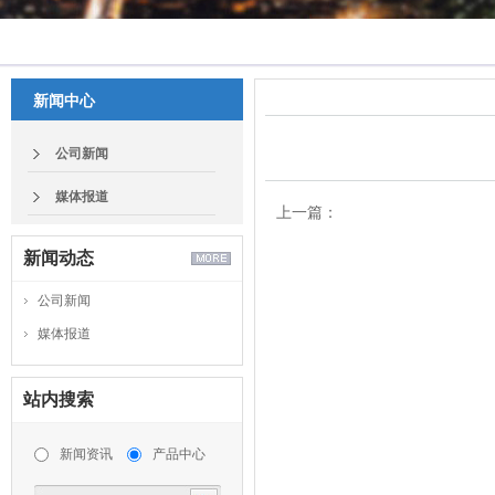
新闻中心
公司新闻
媒体报道
上一篇：
Fatal error
: Uncaught exceptio
新闻动态
message 'SQLSTATE[42000]: Sy
公司新闻
violation: 1064 You have an err
媒体报道
check the manual that corres
server version for the right syn
by articleId ASC limit 0,1' at line
站内搜索
D:\phpstudy_pro_2026\WWW\yd_
新闻资讯
产品中心
Stack trace: #0
D:\phpstudy_pro_2026\WWW\yd_