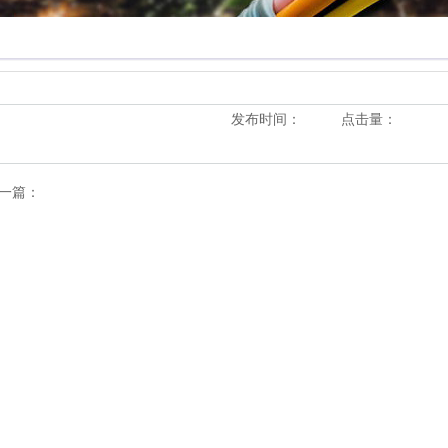
发布时间：
点击量：
一篇：
tal error
: Uncaught exception 'PDOException' with
ssage 'SQLSTATE[42000]: Syntax error or access
olation: 1064 You have an error in your SQL syntax;
eck the manual that corresponds to your MySQL
rver version for the right syntax to use near 'order
 articleId ASC limit 0,1' at line 1' in
\phpstudy_pro_2026\WWW\yd_php\fe_ct\www\include\function.php:97
ack trace: #0
\phpstudy_pro_2026\WWW\yd_php\fe_ct\www\include\function.php(97)