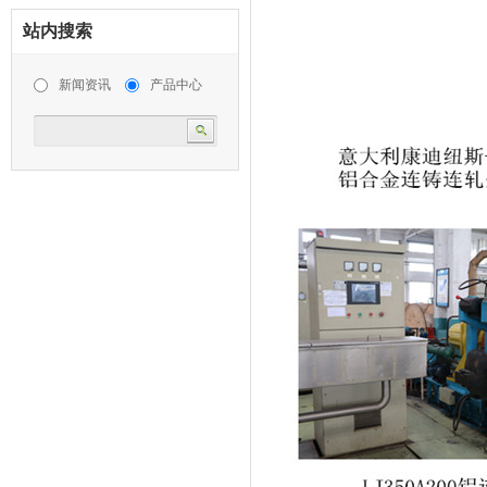
站内搜索
新闻资讯
产品中心