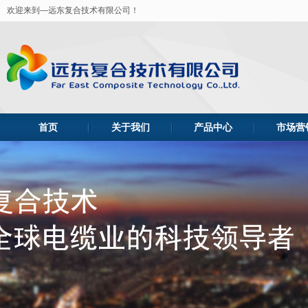
欢迎来到—远东复合技术有限公司！
首页
关于我们
产品中心
市场营