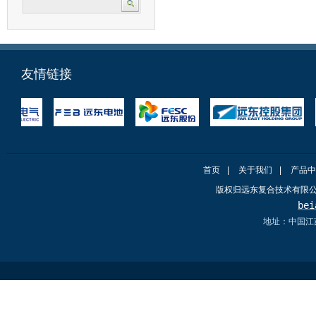
友情链接
首页
|
关于我们
|
产品中
版权归远东复合技术有限
bei
地址：中国江