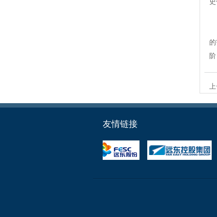
史
怀
的
阶
上
友情链接