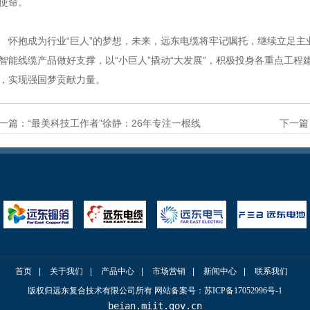
使命。
抱成为行业“巨人”的梦想，未来，远东电缆将牢记嘱托，继续立足主
智能线缆产品做好支撑，以“小巨人”撬动“大发展”，积极投身各重点工
，实现强国梦贡献力量。
一篇：
“最美科技工作者”徐静：26年专注一根线
下一篇
首页
|
关于我们
|
产品中心
|
市场营销
|
新闻中心
|
联系我们
版权归远东复合技术有限公司
所有
网站备案号：苏ICP备17052996号-1
beian.miit.gov.cn