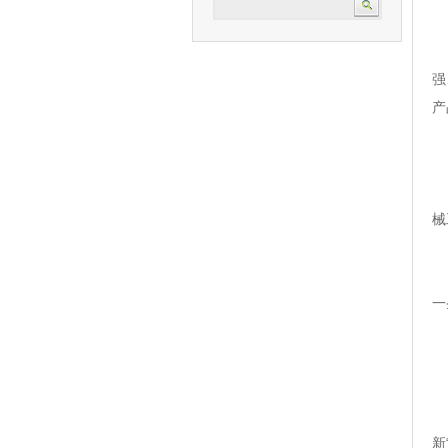
根
强
产
当
械
面
一
凭
新